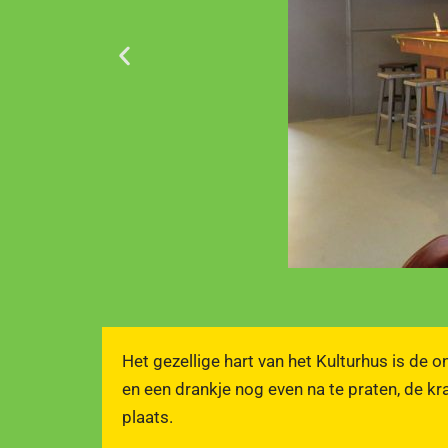
Het gezellige hart van het Kulturhus is de
en een drankje nog even na te praten, de kr
plaats.