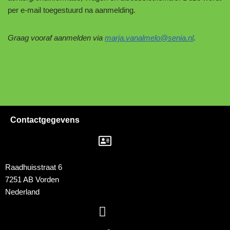
per e-mail toegestuurd na aanmelding.
Graag vooraf aanmelden via
marja.vanalmelo@senia.nl
.
Contactgegevens
Raadhuisstraat 6
7251 AB Vorden
Nederland