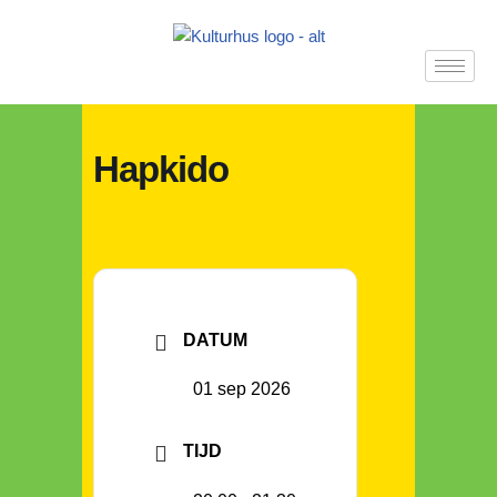
Ga
naar
de
inhoud
Hapkido
DATUM
01 sep 2026
TIJD