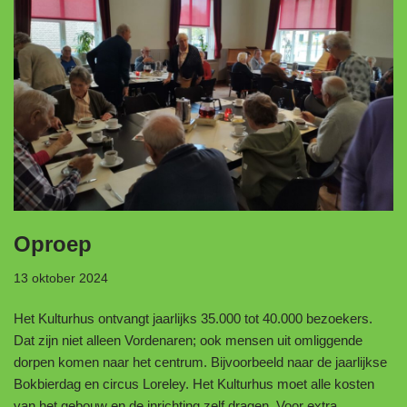
Oproep
13 oktober 2024
Het Kulturhus ontvangt jaarlijks 35.000 tot 40.000 bezoekers.
Dat zijn niet alleen Vordenaren; ook mensen uit omliggende
dorpen komen naar het centrum. Bijvoorbeeld naar de jaarlijkse
Bokbierdag en circus Loreley. Het Kulturhus moet alle kosten
van het gebouw en de inrichting zelf dragen. Voor extra