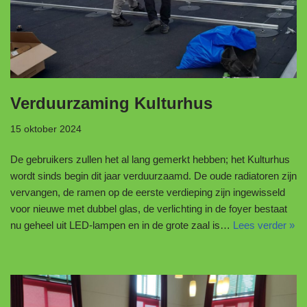
Verduurzaming Kulturhus
15 oktober 2024
De gebruikers zullen het al lang gemerkt hebben; het Kulturhus
wordt sinds begin dit jaar verduurzaamd. De oude radiatoren zijn
vervangen, de ramen op de eerste verdieping zijn ingewisseld
voor nieuwe met dubbel glas, de verlichting in de foyer bestaat
nu geheel uit LED-lampen en in de grote zaal is…
Lees verder »